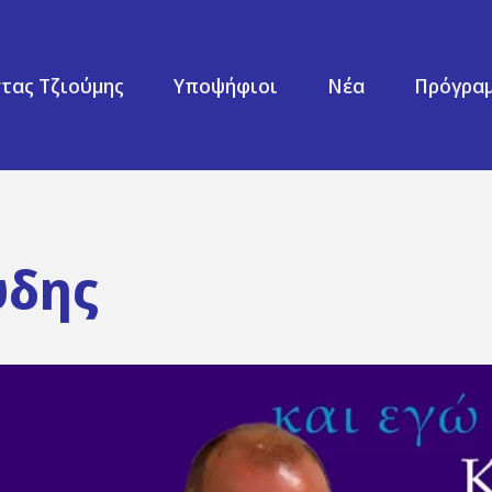
τας Τζιούμης
Υποψήφιοι
Νέα
Πρόγρα
ύδης