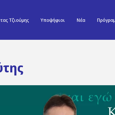
τας Τζιούμης
Υποψήφιοι
Νέα
Πρόγρα
ύτης