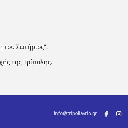
 του Σωτήριος”.
χής της Τρίπολης.
info@tripoliavrio.gr